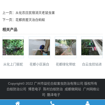
上一页：
从化农庄民宿消灭老鼠虫害
下一页：
花都房屋灭治白蚂蚁
相关产品
从化上门驱蛇
花都小区装白
花都绿化带蚊
白云虫控站进
防蛇
蚁诱杀箱
蝇防治工程
行捕蛇
Copyright© 2022 广州市益伦白蚁害虫防治有限公司 版权所有
白蚁防治公司
博恩电子
陈村白蚁防治
成都做网站
广州网络公
司
酷泽电子