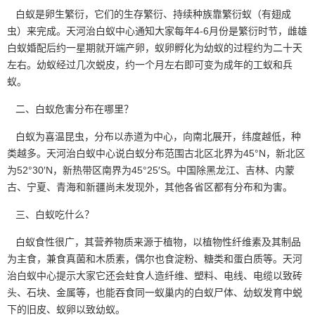
白蚁是卵生繁衍，它们的生存繁衍、持续种族靠繁衍蚁（有翅成
虫）来完成。天河治白蚁中心通知大家每年4-6月份是繁衍时节，雌雄
白蚁婚配后约一星期就开端产卵，蚁卵孵化为幼蚁的过程约为二十天
左右。幼蚁经过几次蜕皮，约一个月左右即可变为成年的工蚁和兵
蚁。
二、白蚁危害分布在哪里？
白蚁为喜温昆虫，分布以赤道为中心，向南北展开，纬度越低，种
类越多。天河治白蚁中心说白蚁分布范围古北区北界为45°N，新北区
为52°30′N，新热带区南界为45°25′S。中国除黑龙江、吉林、内蒙
古、宁夏、青海和新疆尚未发现外，其他各省区都有分布和为害。
三、白蚁吃什么？
白蚁食性很广，其营养物质来源于植物，以植物性纤维素及其制品
为主食，兼食真菌和木质素，偶尔也食淀粉、糖类和蛋白质等。天河
治白蚁中心提示大家它还会蛀食人造纤维、塑料、电线、电缆以致砖
头、石块、金属等，也能吞食同一蚁巢内的白蚁尸体、幼蚁发育中蜕
下的旧皮、蚁卵以致幼蚁。