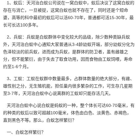
1、蚁后：天河治白蚁公司说在一窝白蚁中，蚁后决议了这窝白蚁的
存在与消亡，一旦被捉，这窝白蚁也就不存在了，同时还是个短命
婆，高等的科中最初的蚁后可以活60-70年，普通都可活15-30年，最
长可长达100多年。
2、兵蚁：兵蚁是白蚁群体中变化较大的品级，除少数种类缺兵蚁
外，天河治白蚁中心通知大家普通从3-4龄幼蚁开端，部分幼蚁分化为
色泽较淡的前兵蚁，进而成为兵蚁，是群体的防卫者，虽有雌雄之
分，但不能繁衍，由于失去了取食功用，因而食物由工蚁饲喂，寿命
约至1-6个月。
3、工蚁：工蚁在蚁群中数量最多，占群体数量的绝大部分，有雌、
雄性别之分，无生殖机能，担任巢内很多繁杂的工作，可生存几星期
至3-7年，天河治白蚁中心说离群的工蚁却只能存活几天。
天河治白蚁中心说白蚁是蚂蚁的一种，整个体长可达60-70毫米，有
的种类的蚁后以致可超越100毫米，体色由白色、淡黄色、赤褐色，
直到黑色不等。那么，白蚁怎样繁衍？
一、白蚁怎样繁衍？