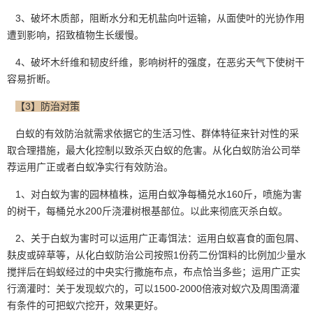
3、破坏木质部，阻断水分和无机盐向叶运输，从面使叶的光协作用
遭到影响，招致植物生长缓慢。
4、破坏木纤维和韧皮纤维，影响树杆的强度，在恶劣天气下使树干
容易折断。
【3】防治对策
白蚁的有效防治就需求依据它的生活习性、群体特征来针对性的采
取
合理措施
，最大化控制以致杀灭白蚁的危害。从化白蚁防治公司举
荐运用广正或者白蚁净实行有效防治。
1、对白蚁为害的园林植株，运用白蚁净每桶兑水160斤，喷施为害
的树干，每桶兑水200斤浇灌树根基部位。以此来彻底灭杀白蚁。
2、关于白蚁为害时可以运用广正毒饵法：运用白蚁喜食的面包屑、
麸皮或碎草等，从化白蚁防治公司按照1份药二份饵料的比例加少量水
搅拌后在蚂蚁经过的中央实行撒施布点，布点恰当多些；运用广正实
行滴灌时：关于发现蚁穴的，可以1500-2000倍液对蚁穴及周围滴灌
有条件的可把蚁穴挖开，效果更好。