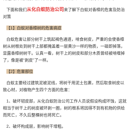
从化白蚁防治公司
下面和我们
来了解下白蚁对香樟的危害及防治
对策
【1】白蚁对香樟树的危害病症
白蚁危害让部分树干上筑起褐色通道，啃食树皮，严重的会使香樟
树从树根处到树干上部都掩盖着一层黄沙一样的物质，一碰即掉落，
显露香樟树树干。认真一看，树干上的树皮和部分木质曾经被啃噬掉
了，像是被“剥皮”了一样。
【2】危害部位
白蚁主要经过建筑泥被泥线，将树干用泥土包裹，然后取食树皮以
致心材，对植物产生四个方面的危害：
1、破坏韧皮部，从化白蚁防治公司工作人员说假设构成环蚀，这就
相当于树干上的树皮被环剥一圈，树的根系将因得不到
有机物
的供给
而死亡，不久后整棵树也将死亡。
2、破坏构成层，影响树干增粗。