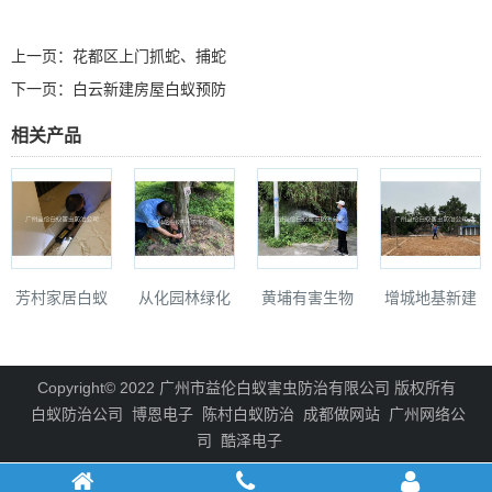
上一页：
花都区上门抓蛇、捕蛇
下一页：
白云新建房屋白蚁预防
相关产品
芳村家居白蚁
从化园林绿化
黄埔有害生物
增城地基新建
灭治工程
灭治白蚁
消杀工程
预防白蚁工程
Copyright© 2022 广州市益伦白蚁害虫防治有限公司 版权所有
白蚁防治公司
博恩电子
陈村白蚁防治
成都做网站
广州网络公
司
酷泽电子